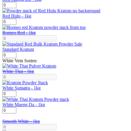
Red
Maeng
Da
Red Hulu - 1kg
Menge
Red
Hulu
Menge
Borneo Red - 1kg
Standard Kratom
Standard
Kratom
White Vein Sorten:
Menge
White Thai - 1kg
White Sumatra - 1kg
White
Sumatra
Menge
White Maeng Da - 1kg
White
Maeng
Da
Smooth White - 1kg
Menge