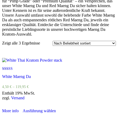
für “Pimp Grade” oder “Premium Qualität” – ein Versprechen, das
unser White Maeng Da und Red Maeng Da sicher halten können.
Unter Kennern ist es für seine außerordentliche Kraft bekannt.
Unsere Auswahl umfasst sowohl die belebende Farbe White Maeng
Da als auch entspannendes rötliches Red Maeng Da, jeweils ein
ersklassiger Qualität. Entdecke die Unterschiede und finde deine
persönliche Lieblingssorte in unserer hochwertigen Maeng Da
Kratom-Auswahl.
Zeigt alle 3 Ergebnisse
Bewertet
White Maeng Da
mit
4.75
von 5
4,50
€
–
119,95
€
Enthält 19% MwSt.
zzgl.
Versand
More info
Ausführung wählen