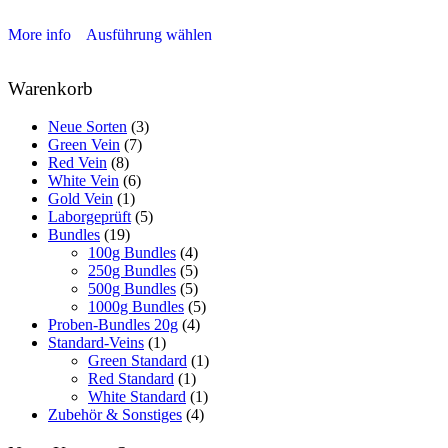
More info
Ausführung wählen
Warenkorb
3
Neue Sorten
3
7
Produkte
Green Vein
7
8
Produkte
Red Vein
8
Produkte
6
White Vein
6
1
Produkte
Gold Vein
1
Produkt
5
Laborgeprüft
5
19
Produkte
Bundles
19
Produkte
4
100g Bundles
4
Produkte
5
250g Bundles
5
Produkte
5
500g Bundles
5
Produkte
5
1000g Bundles
5
4
Produkte
Proben-Bundles 20g
4
1
Produkte
Standard-Veins
1
Produkt
1
Green Standard
1
1
Produkt
Red Standard
1
Produkt
1
White Standard
1
4
Produkt
Zubehör & Sonstiges
4
Produkte