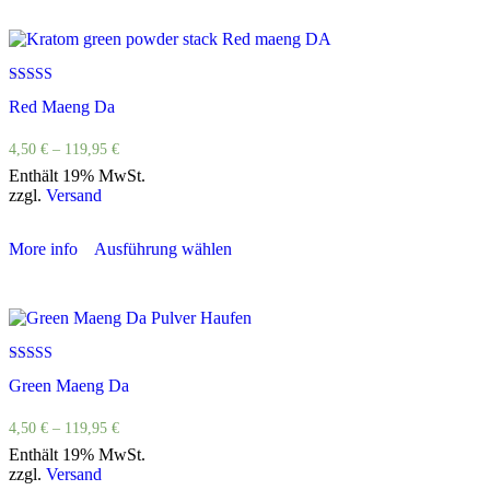
Bewertet
Red Maeng Da
mit
4.80
von 5
4,50
€
–
119,95
€
Enthält 19% MwSt.
zzgl.
Versand
More info
Ausführung wählen
Bewertet
Green Maeng Da
mit
4.84
von 5
4,50
€
–
119,95
€
Enthält 19% MwSt.
zzgl.
Versand