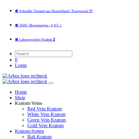
🔲 Schneller Versand aus Deutschland | Europaweit 📦
🔲 3600+ Bewertungen | 4,9/5 ⭐️
🔲 Laborgeprüfte Qualität 🎖️
0
Login
Home
Shop
Kratom-Veins
Red Vein Kratom
White Vein Kratom
Green Vein Kratom
Gold Vein Kratom
Kratom-Sorten
Bali Kratom