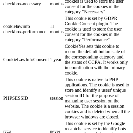
cookies is used to store the user
checkbox-necessary
months
consent for the cookies in the
category "Necessary".
This cookie is set by GDPR
Cookie Consent plugin. The
cookielawinfo-
11
cookie is used to store the user
checkbox-performance
months
consent for the cookies in the
category "Performance".
CookieYes sets this cookie to
record the default button state of
the corresponding category and
CookieLawInfoConsent
1 year
the status of CCPA. It works only
in coordination with the primary
cookie.
This cookie is native to PHP
applications. The cookie is used to
store and identify a users' unique
session ID for the purpose of
PHPSESSID
session
managing user session on the
website. The cookie is a session
cookies and is deleted when all the
browser windows are closed.
This cookie is set by the Google
recaptcha service to identify bots
rc::a
never