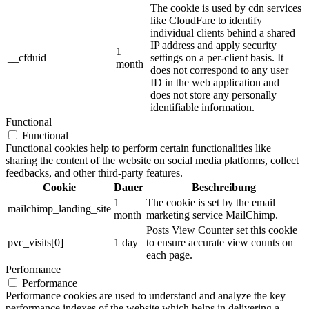
The cookie is used by cdn services
like CloudFare to identify
individual clients behind a shared
IP address and apply security
1
__cfduid
settings on a per-client basis. It
month
does not correspond to any user
ID in the web application and
does not store any personally
identifiable information.
Functional
Functional
Functional cookies help to perform certain functionalities like
sharing the content of the website on social media platforms, collect
feedbacks, and other third-party features.
Cookie
Dauer
Beschreibung
1
The cookie is set by the email
mailchimp_landing_site
month
marketing service MailChimp.
Posts View Counter set this cookie
pvc_visits[0]
1 day
to ensure accurate view counts on
each page.
Performance
Performance
Performance cookies are used to understand and analyze the key
performance indexes of the website which helps in delivering a