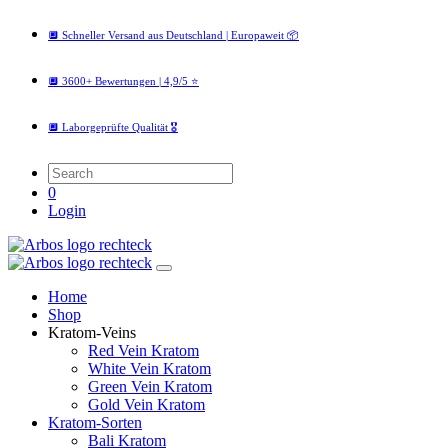
🔲 Schneller Versand aus Deutschland | Europaweit 📦
🔲 3600+ Bewertungen | 4,9/5 ⭐️
🔲 Laborgeprüfte Qualität 🎖️
0
Login
Home
Shop
Kratom-Veins
Red Vein Kratom
White Vein Kratom
Green Vein Kratom
Gold Vein Kratom
Kratom-Sorten
Bali Kratom