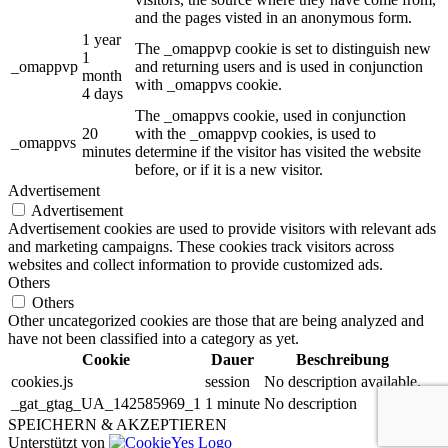
and the pages visted in an anonymous form.
1 year
The _omappvp cookie is set to distinguish new
1
_omappvp
and returning users and is used in conjunction
month
with _omappvs cookie.
4 days
The _omappvs cookie, used in conjunction
20
with the _omappvp cookies, is used to
_omappvs
minutes
determine if the visitor has visited the website
before, or if it is a new visitor.
Advertisement
Advertisement
Advertisement cookies are used to provide visitors with relevant ads
and marketing campaigns. These cookies track visitors across
websites and collect information to provide customized ads.
Others
Others
Other uncategorized cookies are those that are being analyzed and
have not been classified into a category as yet.
Cookie
Dauer
Beschreibung
cookies.js
session
No description available.
_gat_gtag_UA_142585969_1
1 minute
No description
SPEICHERN & AKZEPTIEREN
Unterstützt von