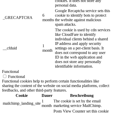
cookies. It does not store any
personal data.
Google Recaptcha service sets this
6
cookie to identify bots to protect
_GRECAPTCHA
months
the website against malicious
spam attacks.
The cookie is used by cdn services
like CloudFare to identify
individual clients behind a shared
IP address and apply security
1
__cfduid
settings on a per-client basis. It
month
does not correspond to any user
ID in the web application and
does not store any personally
identifiable information.
Functional
Functional
Functional cookies help to perform certain functionalities like
sharing the content of the website on social media platforms, collect
feedbacks, and other third-party features.
Cookie
Dauer
Beschreibung
1
The cookie is set by the email
mailchimp_landing_site
month
marketing service MailChimp.
Posts View Counter set this cookie