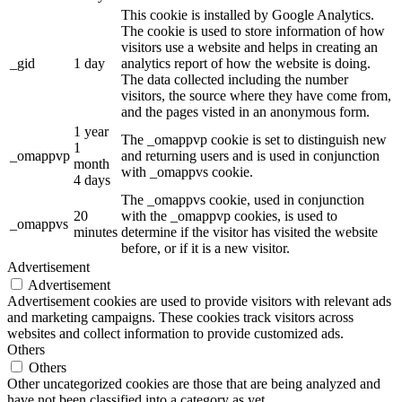
This cookie is installed by Google Analytics.
The cookie is used to store information of how
visitors use a website and helps in creating an
_gid
1 day
analytics report of how the website is doing.
The data collected including the number
visitors, the source where they have come from,
and the pages visted in an anonymous form.
1 year
The _omappvp cookie is set to distinguish new
1
_omappvp
and returning users and is used in conjunction
month
with _omappvs cookie.
4 days
The _omappvs cookie, used in conjunction
20
with the _omappvp cookies, is used to
_omappvs
minutes
determine if the visitor has visited the website
before, or if it is a new visitor.
Advertisement
Advertisement
Advertisement cookies are used to provide visitors with relevant ads
and marketing campaigns. These cookies track visitors across
websites and collect information to provide customized ads.
Others
Others
Other uncategorized cookies are those that are being analyzed and
have not been classified into a category as yet.