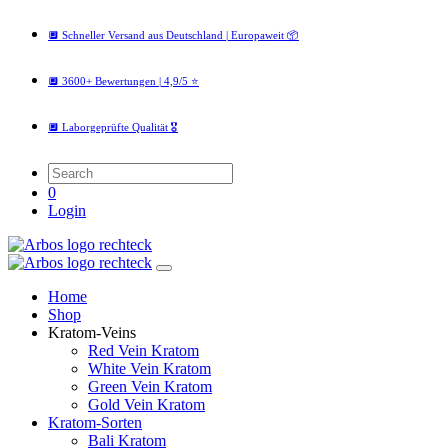
🔲 Schneller Versand aus Deutschland | Europaweit 📦
🔲 3600+ Bewertungen | 4,9/5 ⭐️
🔲 Laborgeprüfte Qualität 🎖️
0
Login
Home
Shop
Kratom-Veins
Red Vein Kratom
White Vein Kratom
Green Vein Kratom
Gold Vein Kratom
Kratom-Sorten
Bali Kratom