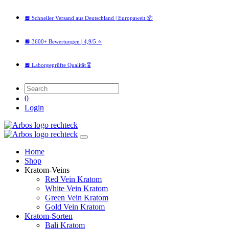
🔲 Schneller Versand aus Deutschland | Europaweit 📦
🔲 3600+ Bewertungen | 4,9/5 ⭐️
🔲 Laborgeprüfte Qualität 🎖️
0
Login
Home
Shop
Kratom-Veins
Red Vein Kratom
White Vein Kratom
Green Vein Kratom
Gold Vein Kratom
Kratom-Sorten
Bali Kratom