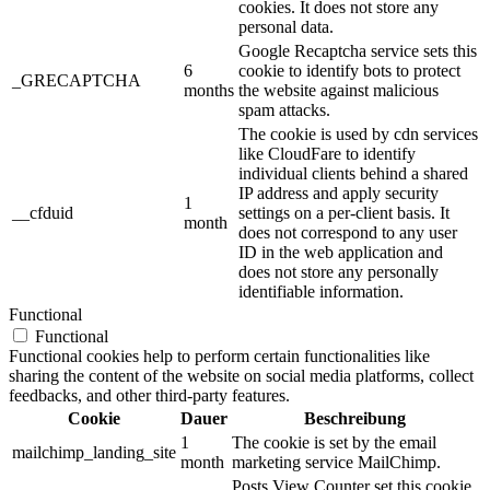
cookies. It does not store any
personal data.
Google Recaptcha service sets this
6
cookie to identify bots to protect
_GRECAPTCHA
months
the website against malicious
spam attacks.
The cookie is used by cdn services
like CloudFare to identify
individual clients behind a shared
IP address and apply security
1
__cfduid
settings on a per-client basis. It
month
does not correspond to any user
ID in the web application and
does not store any personally
identifiable information.
Functional
Functional
Functional cookies help to perform certain functionalities like
sharing the content of the website on social media platforms, collect
feedbacks, and other third-party features.
Cookie
Dauer
Beschreibung
1
The cookie is set by the email
mailchimp_landing_site
month
marketing service MailChimp.
Posts View Counter set this cookie