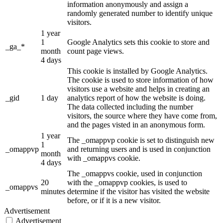
information anonymously and assign a
randomly generated number to identify unique
visitors.
1 year
1
Google Analytics sets this cookie to store and
_ga_*
month
count page views.
4 days
This cookie is installed by Google Analytics.
The cookie is used to store information of how
visitors use a website and helps in creating an
_gid
1 day
analytics report of how the website is doing.
The data collected including the number
visitors, the source where they have come from,
and the pages visted in an anonymous form.
1 year
The _omappvp cookie is set to distinguish new
1
_omappvp
and returning users and is used in conjunction
month
with _omappvs cookie.
4 days
The _omappvs cookie, used in conjunction
20
with the _omappvp cookies, is used to
_omappvs
minutes
determine if the visitor has visited the website
before, or if it is a new visitor.
Advertisement
Advertisement