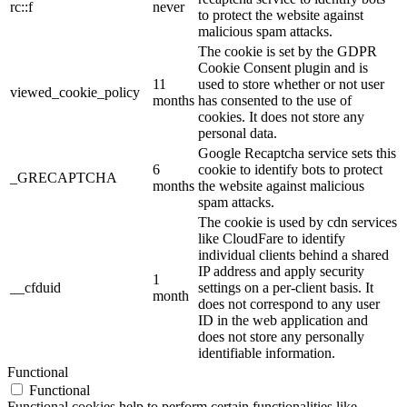
rc::f
never
to protect the website against
malicious spam attacks.
The cookie is set by the GDPR
Cookie Consent plugin and is
11
used to store whether or not user
viewed_cookie_policy
months
has consented to the use of
cookies. It does not store any
personal data.
Google Recaptcha service sets this
6
cookie to identify bots to protect
_GRECAPTCHA
months
the website against malicious
spam attacks.
The cookie is used by cdn services
like CloudFare to identify
individual clients behind a shared
IP address and apply security
1
__cfduid
settings on a per-client basis. It
month
does not correspond to any user
ID in the web application and
does not store any personally
identifiable information.
Functional
Functional
Functional cookies help to perform certain functionalities like