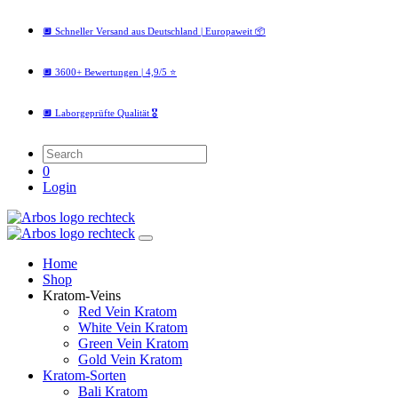
🔲 Schneller Versand aus Deutschland | Europaweit 📦
🔲 3600+ Bewertungen | 4,9/5 ⭐️
🔲 Laborgeprüfte Qualität 🎖️
0
Login
Home
Shop
Kratom-Veins
Red Vein Kratom
White Vein Kratom
Green Vein Kratom
Gold Vein Kratom
Kratom-Sorten
Bali Kratom